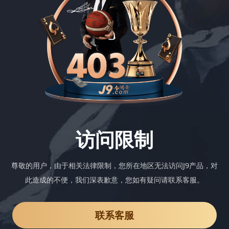
访问限制
尊敬的用户，由于相关法律限制，您所在地区无法访问J9产品，对
此造成的不便，我们深表歉意，您如有疑问请联系客服。
联系客服